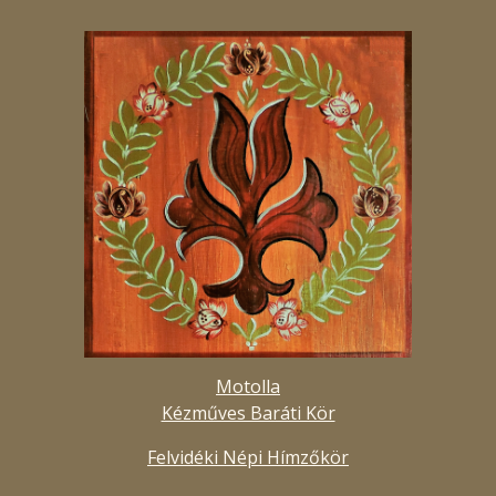
Motolla
Kézműves Baráti Kör
Felvidéki Népi Hímzőkör