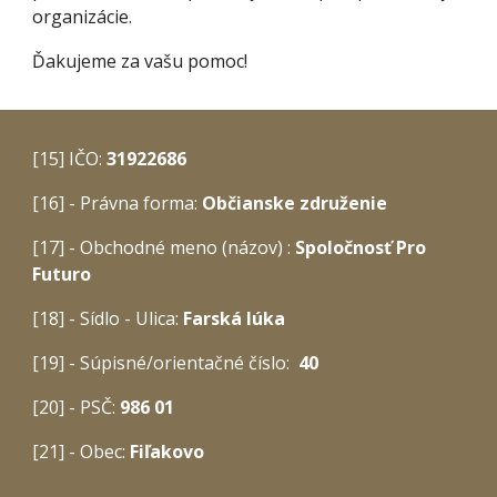
organizácie.
Ďakujeme za vašu pomoc!
[15] IČO:
31922686
[16] - Právna forma:
Občianske združenie
[17] - Obchodné meno (názov) :
Spoločnosť Pro
Futuro
[18] - Sídlo - Ulica:
Farská lúka
[19] - Súpisné/orientačné číslo:
40
[20] - PSČ:
986 01
[21] - Obec:
Fiľakovo