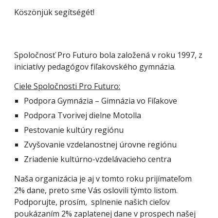
Köszönjük segítségét!
Spoločnosť Pro Futuro bola založená v roku 1997, z
iniciatívy pedagógov fiľakovského gymnázia.
Ciele Spoločnosti Pro Futuro:
Podpora Gymnázia – Gimnázia vo Fiľakove
Podpora Tvorivej dielne Motolla
Pestovanie kultúry regiónu
Zvyšovanie vzdelanostnej úrovne regiónu
Z
riadenie kultúrno-vzdelávacieho centra
Naša organizácia je aj v tomto roku prijímateľom
2% dane, preto sme Vás oslovili týmto listom.
Podporujte, prosím, splnenie našich cieľov
poukázaním 2% zaplatenej dane v prospech našej